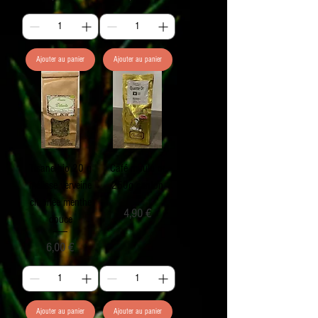
Ajouter au panier
Ajouter au panier
Tisane bio 20 g
Café moulu or
mélisse verveine
250g canton
citronée menthe
Prix
4,90 €
douce
Prix
6,00 €
Ajouter au panier
Ajouter au panier