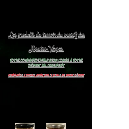
Les produits du terroir du massif des
Hautes-Vosges
VOTRE COMMANDE VOUS SERA LIVRÉE À VOTRE
DÉPART DU LOGEMENT
COMMANDE A PASSER AVANT 22H LA VEILLE DE VOTRE DÉPART
Panier
Cliquer sur le
panier pour payer